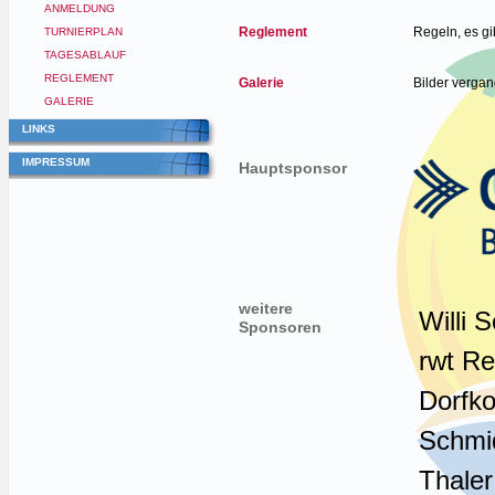
ANMELDUNG
Reglement
Regeln, es gi
TURNIERPLAN
TAGESABLAUF
REGLEMENT
Galerie
Bilder verga
GALERIE
LINKS
IMPRESSUM
Hauptsponsor
weitere
Willi 
Sponsoren
rwt R
Dorfko
Schmi
Thale