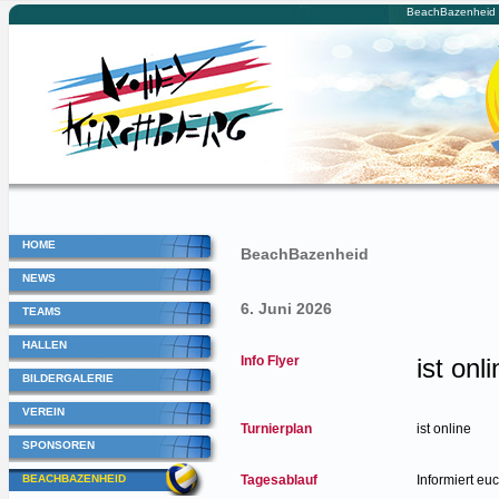
BeachBazenheid |
https://beachbazenheid.ch/
HOME
BeachBazenheid
NEWS
6. Juni 2026
TEAMS
HALLEN
Info Flyer
ist onl
BILDERGALERIE
VEREIN
Turnierplan
ist online
SPONSOREN
BEACHBAZENHEID
Tagesablauf
Informiert eu