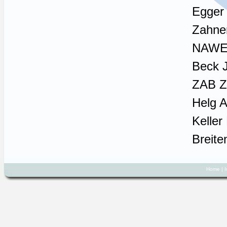
Egger
Zahne
NAWE
Beck 
ZAB Z
Helg 
Keller
Breit
Home
|